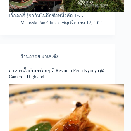
เก็กลกสี่ รู้จักกันในอีกชื่อหนี่งคือ Te…
Malaysia Fan Club
พฤศจิกายน 12, 2012
ร้านอร่อย มาเลเซีย
อาหารมื้อเย็นอร่อยๆ ที่ Restoran Ferm Nyonya @
Cameron Highland