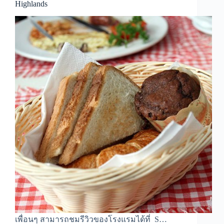
Highlands
เพื่อนๆ สามารถชมรีวิวของโรงแรมได้ที่ S…