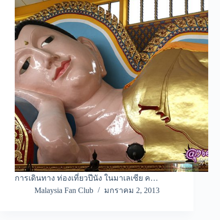
การเดินทาง ท่องเที่ยวปีนัง ในมาเลเซีย ค…
Malaysia Fan Club
มกราคม 2, 2013