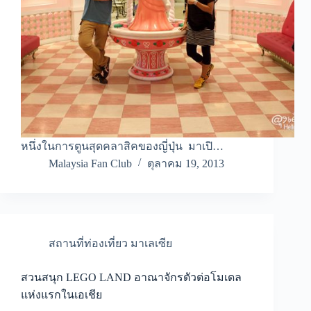
หนึ่งในการตูนสุดคลาสิคของญี่ปุ่น มาเปิ…
Malaysia Fan Club
ตุลาคม 19, 2013
สถานที่ท่องเที่ยว มาเลเซีย
สวนสนุก LEGO LAND อาณาจักรตัวต่อโมเดล
แห่งแรกในเอเชีย