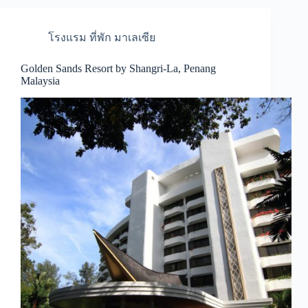
โรงแรม ที่พัก มาเลเซีย
Golden Sands Resort by Shangri-La, Penang
Malaysia