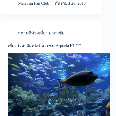
Malaysia Fan Club
กันยายน 26, 2013
สถานที่ท่องเที่ยว มาเลเซีย
เที่ยวกัวลาลัมเปอร์ แวะชม Aquaria KLCC