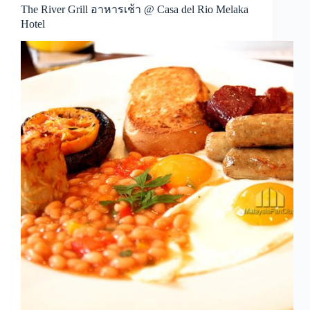
The River Grill อาหารเช้า @ Casa del Rio Melaka
Hotel