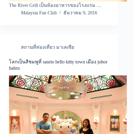
The River Grill เป็นห้องอาหารของโรงแรม …
Malaysia Fan Club
ธันวาคม 9, 2016
สถานที่ท่องเที่ยว มาเลเซีย
โลกเป็นสีชมพูที่ sanrio hello kitty town เมือง johor
bahru