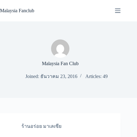
Skip
to
Malaysia Fanclub
content
Malaysia Fan Club
Joined: ธันวาคม 23, 2016
Articles: 49
ร้านอร่อย มาเลเซีย